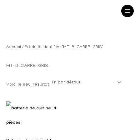
R
Aller
e
au
c
h
contenu
e
Accueil
/ Produits identifiés “MT-B-CARRE-GRIS”
r
c
MT-B-CARRE-GRIS
h
e
Voici le seul résultat
p
o
u
r
: