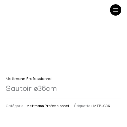
Aller
au
contenu
Mettmann Professionnel
Sautoir ø36cm
Catégorie :
Mettmann Professionnel
Étiquette :
MTP-S36