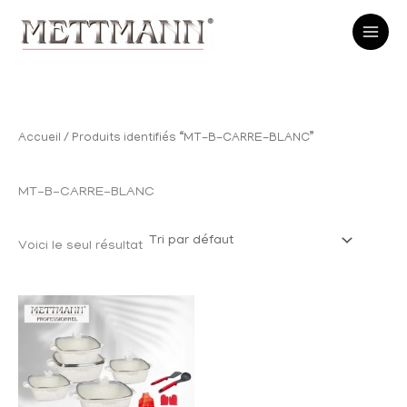
R
Aller
e
au
c
h
contenu
e
Accueil
/ Produits identifiés “MT-B-CARRE-BLANC”
r
c
MT-B-CARRE-BLANC
h
e
Voici le seul résultat
p
o
u
r
: