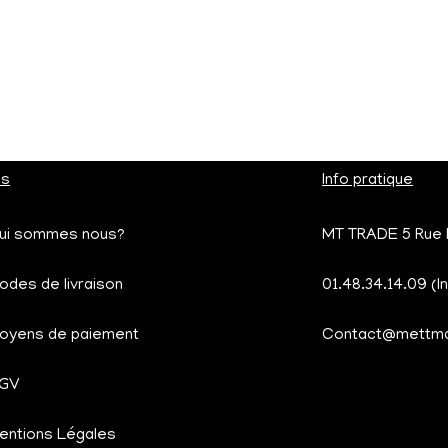
os
Info pratique
ui sommes nous?
MT TRADE 5 Rue R
odes de livraison
01.48.34.14.09 (I
oyens de paiement
Contact@mettma
GV
entions Légales