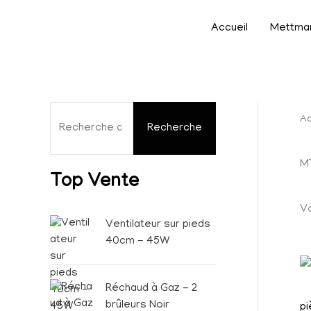
R
Aller
Accueil
Mettman
e
au
c
h
contenu
e
Ac
r
Recherche
c
M
h
Top Vente
e
Vo
p
Ventilateur sur pieds
o
40cm - 45W
u
r
Réchaud à Gaz - 2
brûleurs Noir