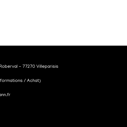
oberval - 77270 Villeparisis
nformations / Achat)
nn.fr