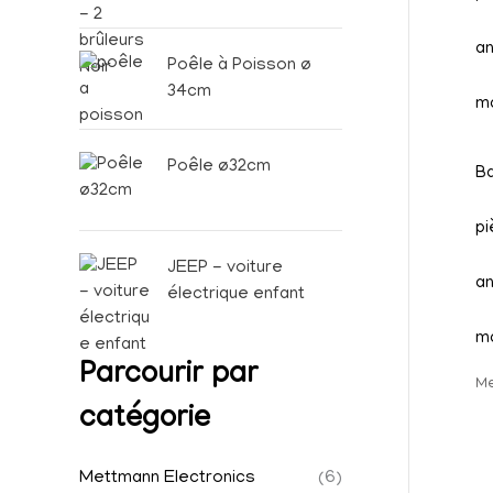
:
Poêle à Poisson ø
34cm
Poêle ø32cm
Ba
p
JEEP - voiture
an
électrique enfant
ma
Parcourir par
Me
catégorie
Mettmann Electronics
(6)