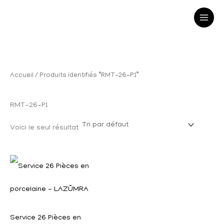
R
P
P
Aller
e
r
r
au
c
i
i
h
x
x
contenu
e
m
m
Accueil
/ Produits identifiés “RMT-26-P1”
r
i
a
c
n
x
RMT-26-P1
h
e
Voici le seul résultat
p
o
u
r
:
Service 26 Pièces en